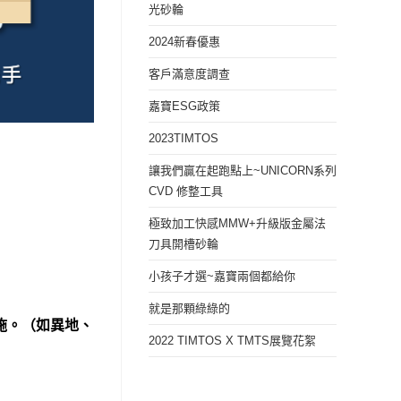
光砂輪
2024新春優惠
客戶滿意度調查
嘉寶ESG政策
2023TIMTOS
讓我們贏在起跑點上~UNICORN系列
CVD 修整工具
極致加工快感MMW+升級版金屬法
刀具開槽砂輪
小孩子才選~嘉寶兩個都給你
就是那顆綠綠的
施。（如異地、
2022 TIMTOS X TMTS展覽花絮