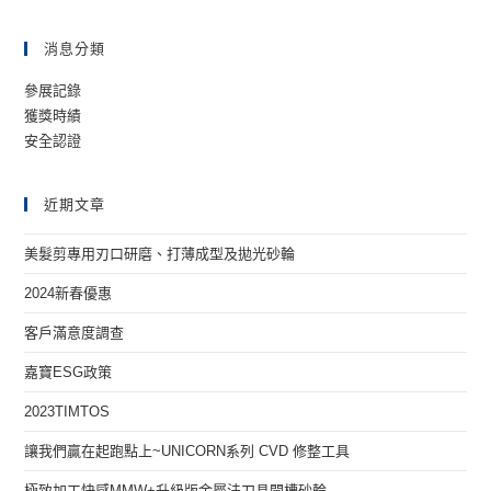
消息分類
參展記錄
獲獎時績
安全認證
近期文章
美髮剪專用刃口研磨、打薄成型及拋光砂輪
2024新春優惠
客戶滿意度調查
嘉寶ESG政策
2023TIMTOS
讓我們贏在起跑點上~UNICORN系列 CVD 修整工具
極致加工快感MMW+升級版金屬法刀具開槽砂輪