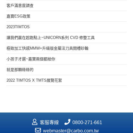
客戶滿意度調查
嘉寶ESG政策
2023TIMTOS
讓我們贏在起跑點上~UNICORN系列 CVD 修整工具
極致加工快感MMW+升級版金屬法刀具開槽砂輪
小孩子才選~嘉寶兩個都給你
就是那顆綠綠的
2022 TIMTOS X TMTS展覽花絮
客服專線
0800-271-661
webmaster@carbo.com.tw