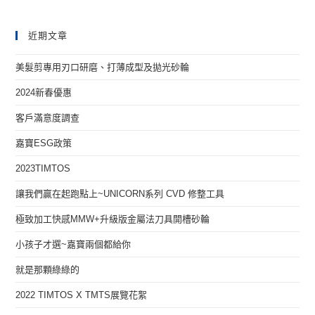
近期文章
美髮剪專用刃口研磨、打薄成型及拋光砂輪
2024新春優惠
客戶滿意度調查
嘉寶ESG政策
2023TIMTOS
讓我們贏在起跑點上~UNICORN系列 CVD 修整工具
極致加工快感MMW+升級版金屬法刀具開槽砂輪
小孩子才選~嘉寶兩個都給你
就是那顆綠綠的
2022 TIMTOS X TMTS展覽花絮