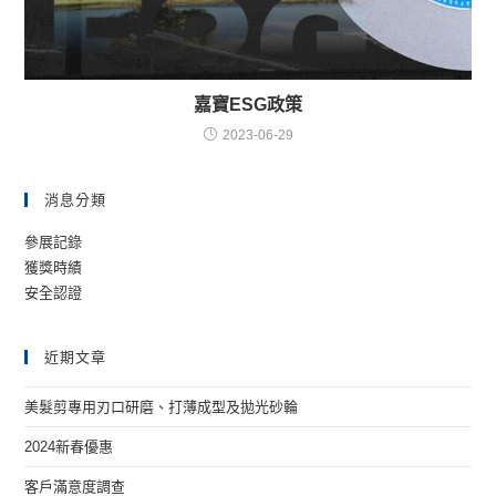
嘉寶ESG政策
2023-06-29
消息分類
參展記錄
獲獎時績
安全認證
近期文章
美髮剪專用刃口研磨、打薄成型及拋光砂輪
2024新春優惠
客戶滿意度調查